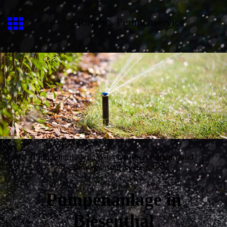
Randy's Pumpenservice
Pumpenanlagen, Wasseraufbereitungen und
Bewässerungssysteme
Pumpenanlage in
Biesenthal