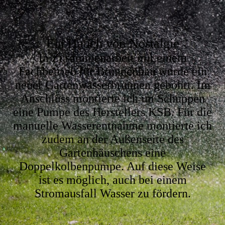
Ein Hauch von Nostalgie
In Zusammenarbeit mit einem
Fachbetrieb für Brunnenbau wurde ein
neuer Gartenwasserbrunnen gebohrt. Im
Anschluss montierte ich im Schuppen
eine Pumpe des Herstellers KSB. Für die
manuelle Wasserentnahme montierte ich
zudem an der Außenseite des
Gartenhäuschens eine
Doppelkolbenpumpe. Auf diese Weise
ist es möglich, auch bei einem
Stromausfall Wasser zu fördern.