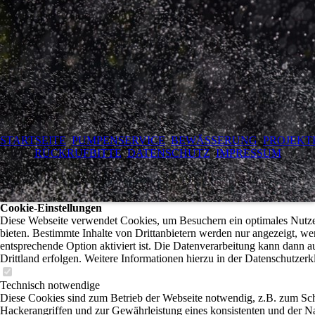
STARTSEITE
PUMPENSERVICE
BEWÄSSERUNG
PROJEKT
RÜCKRUFBITTE
DATENSCHUTZ
IMPRESSUM
Cookie-Einstellungen
Diese Webseite verwendet Cookies, um Besuchern ein optimales Nutze
bieten. Bestimmte Inhalte von Drittanbietern werden nur angezeigt, we
entsprechende Option aktiviert ist. Die Datenverarbeitung kann dann a
Drittland erfolgen. Weitere Informationen hierzu in der Datenschutzerk
Technisch notwendige
Diese Cookies sind zum Betrieb der Webseite notwendig, z.B. zum Sc
Hackerangriffen und zur Gewährleistung eines konsistenten und der N