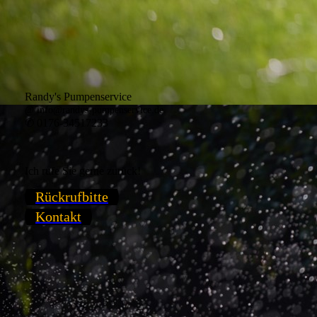
Randy's Pumpenservice
@ info@randys-pumpenservice.de
✆ 0176-34517233
Ich rufe Sie gerne zurück!
Rückrufbitte
Kontakt