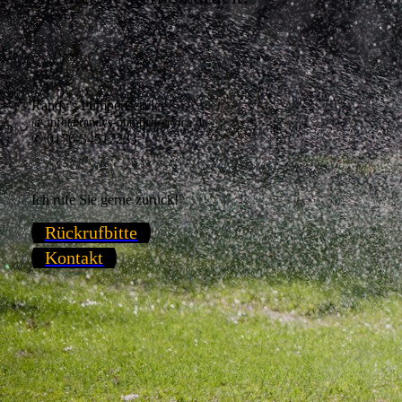
Randy's Pumpenservice
@ info@randys-pumpenservice.de
✆ 0176-34517233
Ich rufe Sie gerne zurück!
Rückrufbitte
Kontakt