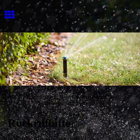
Randy's Pumpenservice
Pumpenanlagen, Wasseraufbereitungen und
Bewässerungssysteme
Rückrufbitte
Ich rufe Sie gerne zurück!