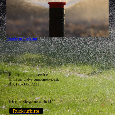
Projekt in Panketal
Randy's Pumpenservice
@ info@randys-pumpenservice.de
✆ 0176-34517233
Ich rufe Sie gerne zurück!
Rückrufbitte