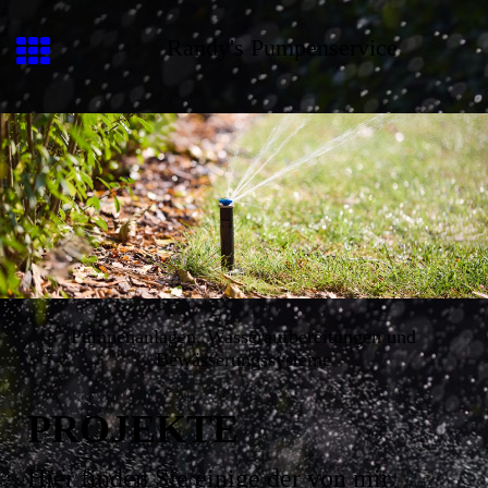
Randy's Pumpenservice
Pumpenanlagen, Wasseraufbereitungen und
Bewässerungssysteme
PROJEKTE
Hier finden Sie einige der von mir