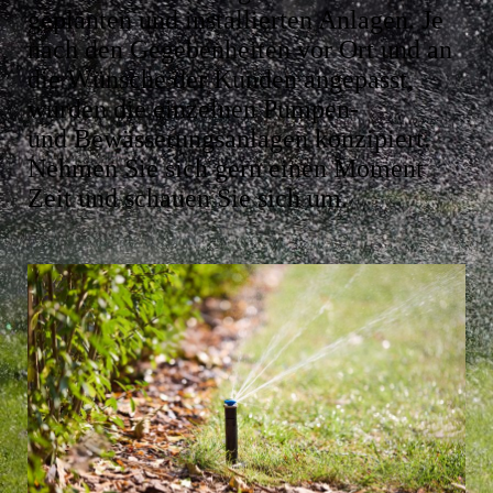
geplanten und installierten Anlagen. Je
nach den Gegebenheiten vor Ort und an
die Wünsche der Kunden angepasst,
wurden die einzelnen Pumpen-
und Bewässerungsanlagen konzipiert.
Nehmen Sie sich gern einen Moment
Zeit und schauen Sie sich um.